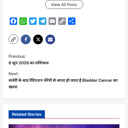
View All Posts
Facebook
WhatsApp
Twitter
Telegram
Email
Copy
Share
Link
P
Previous:
o
6 जून 2026 का राशिफल
s
Next:
t
सर्जरी के बाद रेडिएशन थेरेपी से आधा हो जाता है Bladder Cancer का
खतरा
n
a
v
i
Related Stories
g