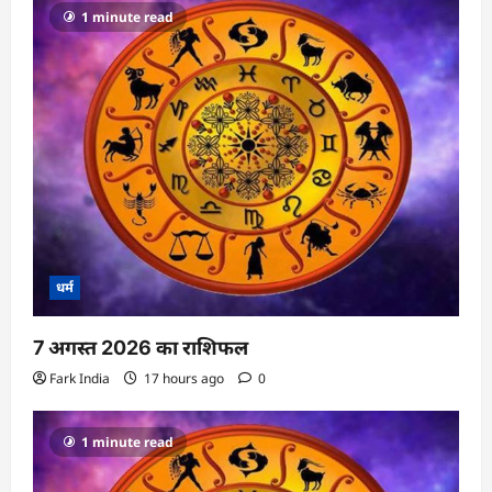
a
1 minute read
t
i
o
n
धर्म
7 अगस्त 2026 का राशिफल
Fark India
17 hours ago
0
1 minute read