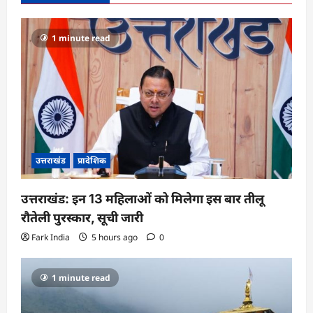
g
a
1 minute read
t
i
o
n
उत्तराखंड
प्रादेशिक
उत्तराखंड: इन 13 महिलाओं को मिलेगा इस बार तीलू
रौतेली पुरस्कार, सूची जारी
Fark India
5 hours ago
0
1 minute read