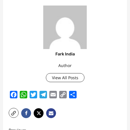
Fark India
Author
View All Posts
Facebook
WhatsApp
Twitter
Telegram
Email
Copy
Share
Link
P