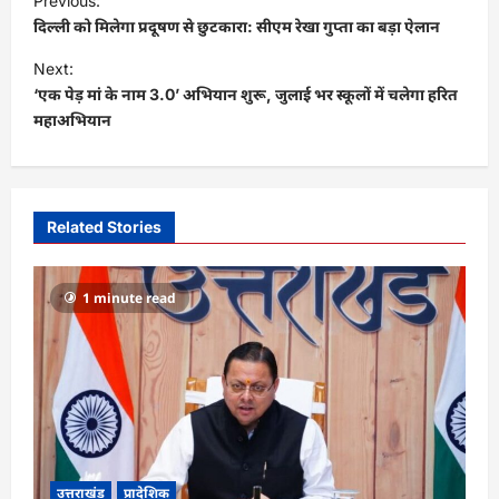
Previous:
o
दिल्ली को मिलेगा प्रदूषण से छुटकारा: सीएम रेखा गुप्ता का बड़ा ऐलान
s
Next:
t
‘एक पेड़ मां के नाम 3.0’ अभियान शुरू, जुलाई भर स्कूलों में चलेगा हरित
महाअभियान
n
a
v
i
Related Stories
g
a
1 minute read
t
i
o
n
उत्तराखंड
प्रादेशिक