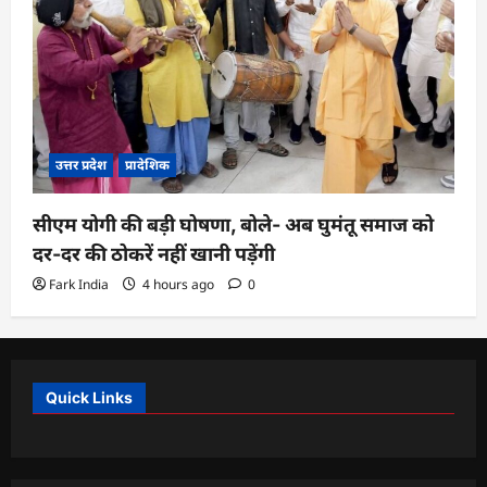
उत्तर प्रदेश
प्रादेशिक
सीएम योगी की बड़ी घोषणा, बोले- अब घुमंतू समाज को
दर-दर की ठोकरें नहीं खानी पड़ेंगी
Fark India
4 hours ago
0
Quick Links