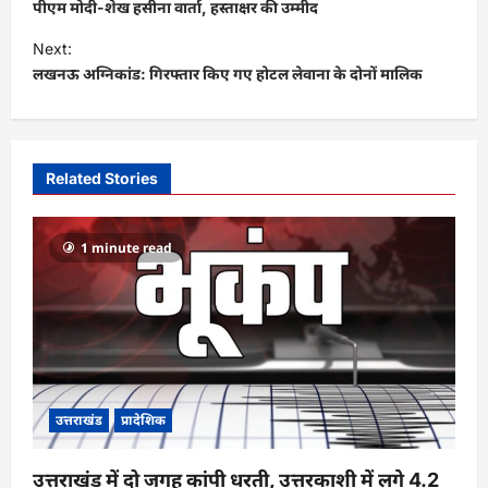
o
पीएम मोदी-शेख हसीना वार्ता, हस्ताक्षर की उम्मीद
s
Next:
t
लखनऊ अग्निकांड: गिरफ्तार किए गए होटल लेवाना के दोनों मालिक
n
a
v
Related Stories
i
g
1 minute read
a
t
i
o
n
उत्तराखंड
प्रादेशिक
उत्तराखंड में दो जगह कांपी धरती, उत्तरकाशी में लगे 4.2