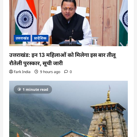
t
i
o
n
उत्तराखंड
प्रादेशिक
उत्तराखंड: इन 13 महिलाओं को मिलेगा इस बार तीलू
रौतेली पुरस्कार, सूची जारी
Fark India
9 hours ago
0
1 minute read