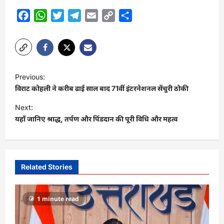
Facebook
WhatsApp
Twitter
Telegram
Email
Copy
Share
Link
P
Previous:
o
विराट कोहली ने करीब ढाई साल बाद 71वीं इंटरनेशनल सेंचुरी ठोकी
s
Next:
t
यहाँ जानिए श्राद्ध, तर्पण और पिंडदान की पूरी विधि और महत्‍व
n
a
v
Related Stories
i
g
1 minute read
a