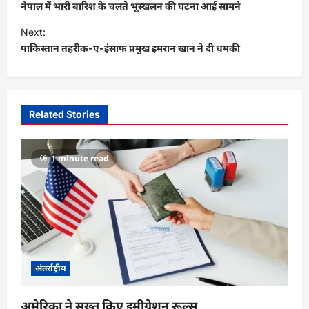
o
नेपाल में भारी बारिश के चलते भूस्खलन की घटना आई सामने
s
Next:
t
पाकिस्तान तहरीक-ए-इंसाफ प्रमुख इमरान खान ने दी धमकी
n
a
v
Related Stories
i
g
1 minute read
a
t
i
o
n
अंतर्राष्ट्रीय
अमेरिका ने सख्त किए इमीग्रेशन रूल्स