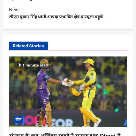
t
Next:
सीएम पुष्कर सिंह धामी आपदा प्रभावित क्षेत्र धारचूला पहुंचे
n
a
v
i
Related Stories
g
a
1 minute read
t
i
o
n
खेल
संन्यास के बाद अजिंक्‍य रहाणे ने सुनाया MS Dhoni से