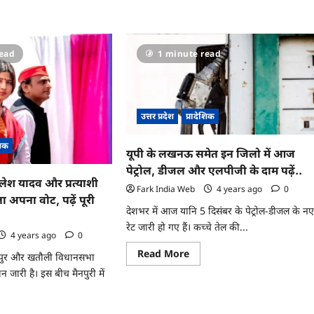
read
1 minute read
उत्तर प्रदेश
प्रादेशिक
शिक
यूपी के लखनऊ समेत इन जिलो में आज
पेट्रोल, डीजल और एलपीजी के दाम पढ़ें..
श यादव और प्रत्‍याशी
Fark India Web
4 years ago
0
ा अपना वोट, पढ़ें पूरी
देशभर में आज यानि 5 दिसंबर के पेट्रोल-डीजल के न
रेट जारी हो गए हैं। कच्चे तेल की...
4 years ago
0
Read
Read More
मपुर और खतौली विधानसभा
more
about
 जारी है। इस बीच मैनपुरी में
यूपी
के
लखनऊ
समेत