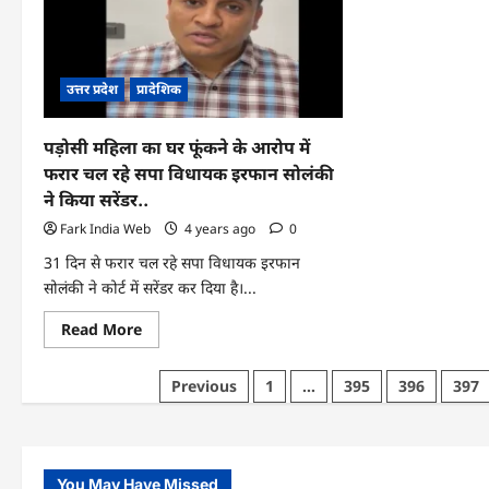
कांस
हुआ
तथा
भीषण
फाय
सड़क
के
हदसा,
357
एक
पदों
युवक
उत्तर प्रदेश
प्रादेशिक
पर
की
होग
मौत
भर्ती
जानें
पड़ोसी महिला का घर फूंकने के आरोप में
आवे
तार
फरार चल रहे सपा विधायक इरफान सोलंकी
..
ने किया सरेंडर..
Fark India Web
4 years ago
0
31 दिन से फरार चल रहे सपा विधायक इरफान
सोलंकी ने कोर्ट में सरेंडर कर दिया है।...
Read
Read More
more
about
पड़ोसी
Posts
Previous
1
…
395
396
397
महिला
का
pagination
घर
फूंकने
के
आरोप
में
You May Have Missed