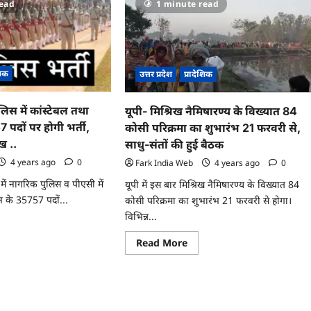
read
1 minute read
सर्वेक्षण
2022
की
ने
रैंकिंग
में
लखनऊ
ने
शिक
म
देशभर
उत्तर प्रदेश
प्रादेशिक
में
ाया
पहला
स्थान
लिस में कांस्टेबल तथा
यूपी- मिश्रिख नैमिषारण्य के विख्यात 84
ा
किया
हासिल
 पदों पर होगी भर्ती,
कोसी परिक्रमा का शुभारंभ 21 फरवरी से,
ंग
ंट
ख ..
साधु-संतों की हुई बैठक
4 years ago
0
Fark India Web
4 years ago
0
श में नागरिक पुलिस व पीएसी में
यूपी में इस बार मिश्रिख नैमिषारण्य के विख्यात 84
न के 35757 पदों...
कोसी परिक्रमा का शुभारंभ 21 फरवरी से होगा।
विभिन्न...
ad
re
Read
Read More
ut
more
about
यूपी-
मिश्रिख
नैमिषारण्य
िस
के
विख्यात