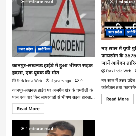
1 minute read
1 minute 
इन
को
300
ठंड
गांवों में
से
अब
बचा
लगेगा मोबाइल
के
नेटवर्क,
लिए
आईटी
नगर
उत्तर प्रदेश
प्रादे
विभाग
निग
ने
ने
प्रस्ताव
बनव
को
रैन
नए साल में यूपी पु
दी
बसेर
उत्तर प्रदेश
प्रादेशिक
मंजूरी…
और
फायरमैन के 35757
फीडि
प्वाइ
जानें आवेदन तारि
कानपुर-लखनऊ हाईवे में हुआ भीषण सड़क
Fark India Web
हदसा, एक युवक की मौत
नए साल में उत्तर प्रदे
Fark India Web
4 years ago
0
कांस्टेबल तथा फायरमै
कानपुर-लखनऊ हाईवे पर अजगैन क्षेत्र के चमरौली के
पास एक बार फिर लापरवाही से भीषण सड़क हादसा...
Re
Read More
mo
abo
Read
Read More
नए
more
साल
about
में
कानपुर-
यूपी
लखनऊ
पुल
1 minute read
हाईवे
में
में