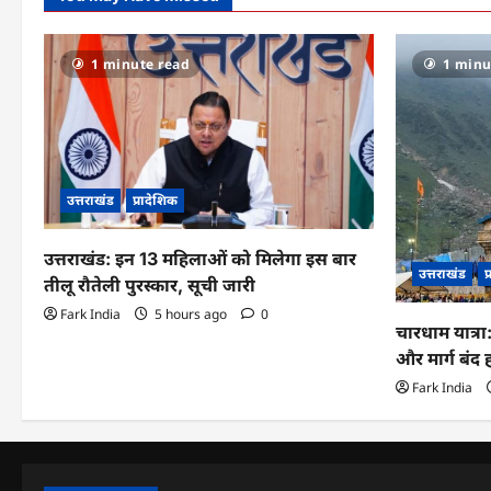
फरार
चल
रहे
सपा
1 minute read
1 minu
विधायक
इरफान
सोलंकी
ने
किया
सरेंडर..
उत्तराखंड
प्रादेशिक
उत्तराखंड: इन 13 महिलाओं को मिलेगा इस बार
उत्तराखंड
प
तीलू रौतेली पुरस्कार, सूची जारी
Fark India
5 hours ago
0
चारधाम यात्र
और मार्ग बंद
Fark India