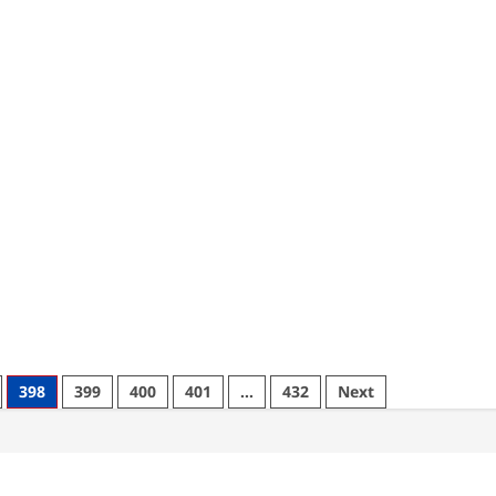
्टेबल
84
कोसी
रमैन
परिक्रमा
का
57
शुभारंभ
21
फरवरी
ी
से,
,
साधु-
संतों
दन
की
िख
हुई
बैठक
398
399
400
401
…
432
Next