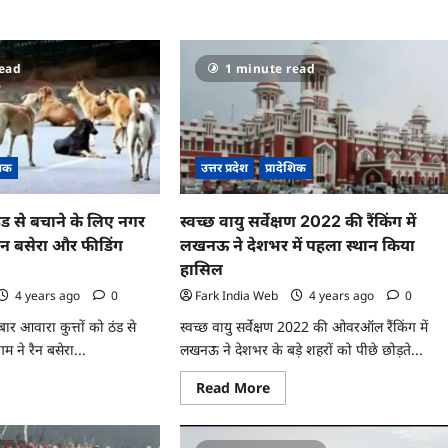
ad
इन
re
जिलो
ut
में
आज
िया
पेट्रोल,
read
1 minute read
लेश
डीजल
व
और
एलपीजी
याशी
के
पल
दाम
व
पढ़ें..
शिक
उत्तर प्रदेश
प्रादेशिक
ा
ना
ठंड से बचाने के लिए नगर
स्वच्छ वायु सर्वेक्षण 2022 की रैंकिंग में
र
ैन बसेरा और फीडिंग
लखनऊ ने देशभर में पहला स्थान किया
हासिल
4 years ago
0
Fark India Web
4 years ago
0
ार आवारा कुत्तों को ठंड से
स्वच्छ वायु सर्वेक्षण 2022 की ओवरऑल रैंकिंग में
 ने रैन बसेरा...
लखनऊ ने देशभर के बड़े शहरों को पीछे छोड़ते...
ad
Read
Read More
re
more
ut
about
रा
स्वच्छ
ं
वायु