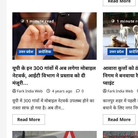
Re
Read More
बेटे
mo
ने
abo
रामपुर
सपा
उपचुनाव
मुख
में
1 minute read
1 minute 
अखि
कम
याद
वोटिंग
और
पर
प्रत्‍
तंज
डिं
कसते
याद
हुए
ने
कही
उत्तर प्रदेश
प्रादेशिक
उत्तर प्रदेश
प्रादे
डाल
ये
अप
बड़ी
वोट,
बात..
पढ़ें
यूपी के इन 300 गांवों में अब लगेगा मोबाइल
आवारा कुत्तों को 
पूरी
ख़ब
नेटवर्क, आईटी विभाग ने प्रस्ताव को दी
निगम ने बनवाया र
….
मंजूरी…
प्वाइंट
Fark India Web
4 years ago
0
Fark India Web
यूपी में 300 गांवों में मोबाइल नेटवर्क उपलब्ध होने का
कानपुर शहर में पहली ब
रास्ता साफ हो गया है। अब तीन...
बचाने के लिए नगर निगम
Read
Re
Read More
Read More
more
mo
about
abo
यूपी
आवा
के
कुत्तो