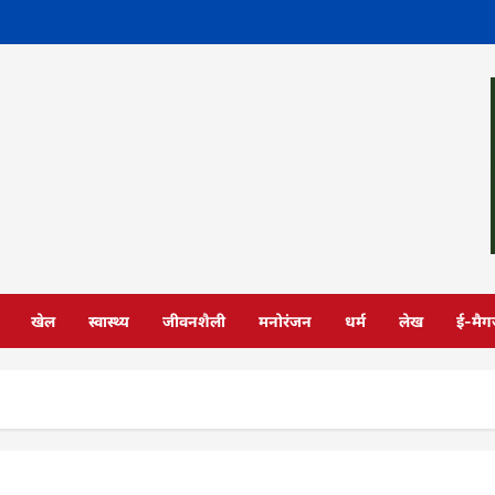
खेल
स्वास्थ्य
जीवनशैली
मनोरंजन
धर्म
लेख
ई-मैग