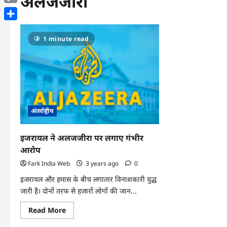
अलजजीरा
Copy
Link
Share
1 minute read
अंतर्राष्ट्रीय
इजरायल ने अलजजीरा पर लगाए गंभीर
आरोप
Fark India Web
3 years ago
0
इजरायल और हमास के बीच लगातार विनाशकारी युद्ध
जारी है। दोनों तरफ से हजारों लोगों की जान...
Read
Read More
more
about