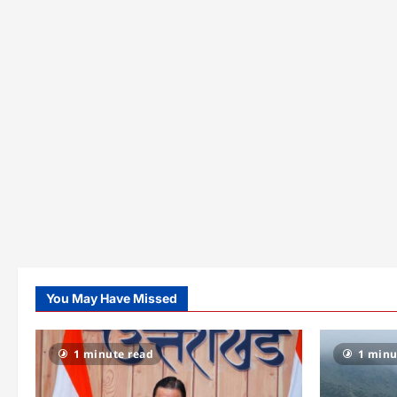
You May Have Missed
1 minute read
1 minu