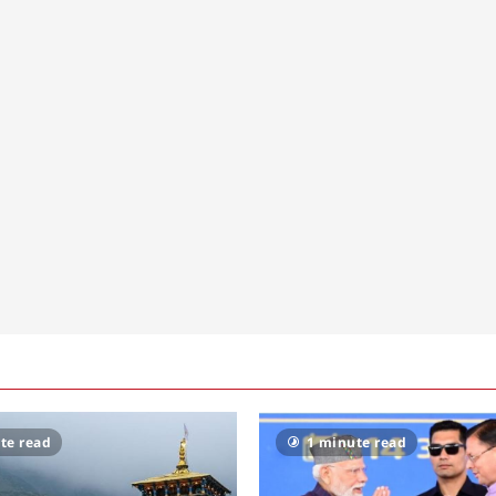
te read
1 minute read