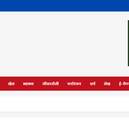
खेल
स्वास्थ्य
जीवनशैली
मनोरंजन
धर्म
लेख
ई-मैग