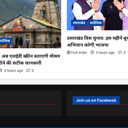
उत्तराखंड
प्रादेशिक
उत्तराखंड विस चुनाव: इस महीने ब
्रादेशिक
अभियान करेगी भाजपा
Fark India
3 hours ago
0
ा: अब एलईडी स्क्रीन बताएगी मौसम
 होने की सटीक जानकारी
3 hours ago
0
Join us on Facebook