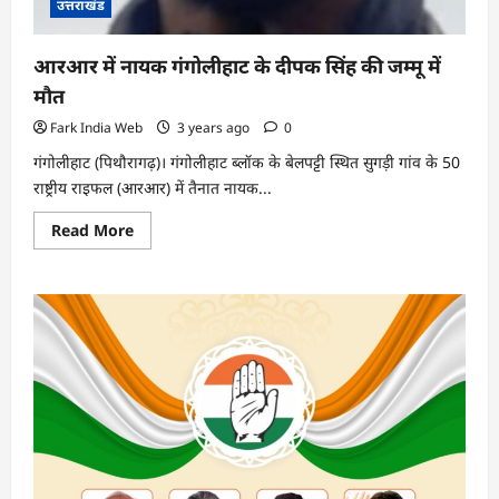
उत्तराखंड
आरआर में नायक गंगोलीहाट के दीपक सिंह की जम्मू में
मौत
Fark India Web
3 years ago
0
गंगोलीहाट (पिथौरागढ़)। गंगोलीहाट ब्लॉक के बेलपट्टी स्थित सुगड़ी गांव के 50
राष्ट्रीय राइफल (आरआर) में तैनात नायक...
Read
Read More
more
about
आरआर
में
नायक
गंगोलीहाट
के
दीपक
सिंह
की
जम्मू
में
मौत