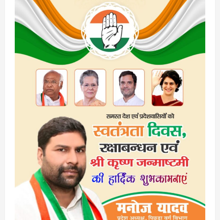
साल
का
इंतजार…
होने
जा
रहा
साकार