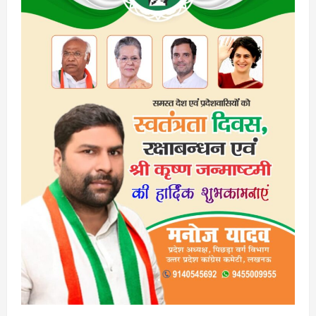
नहीं
दी
वाइड