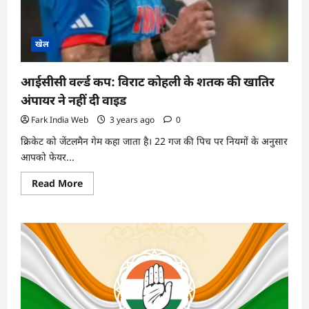
खेल
आईसीसी वर्ल्ड कप: विराट कोहली के शतक की खातिर
अंपायर ने नहीं दी वाइड
Fark India Web
3 years ago
0
क्रिकेट को जेंटलमैन गेम कहा जाता है। 22 गज की पिच पर नियमों के अनुसार
आपको फेयर...
Read
Read More
more
about
आईसीसी
वर्ल्ड
कप:
विराट
कोहली
के
शतक
की
खातिर
अंपायर
ने