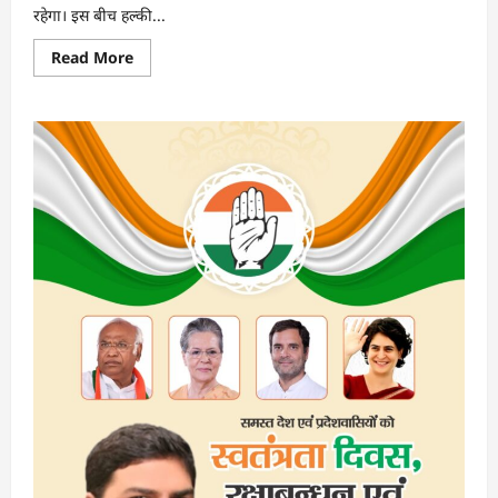
रहेगा। इस बीच हल्की...
Read
Read More
more
about
दिल्ली-
एनसीआर
में
तेज
बारिश,
हुआ
सर्दी
का
अहसास