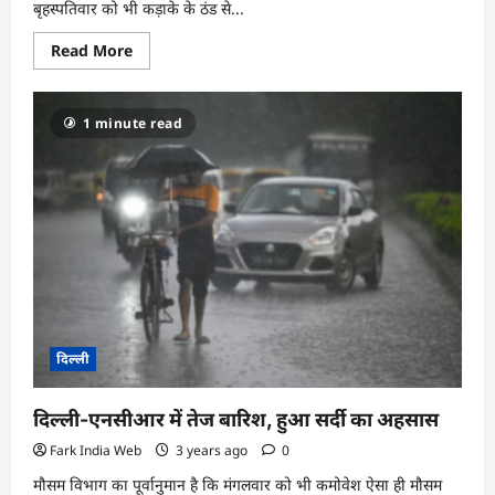
बृहस्पतिवार को भी कड़ाके के ठंड से...
Read
Read More
more
about
दिल्ली-
एनसीआर
1 minute read
में
कोहरा,
तीन
दिन
तक
बर्फीली
हवाओं
से
राहत
के
आसार
नहीं
दिल्ली
दिल्ली-एनसीआर में तेज बारिश, हुआ सर्दी का अहसास
Fark India Web
3 years ago
0
मौसम विभाग का पूर्वानुमान है कि मंगलवार को भी कमोवेश ऐसा ही मौसम