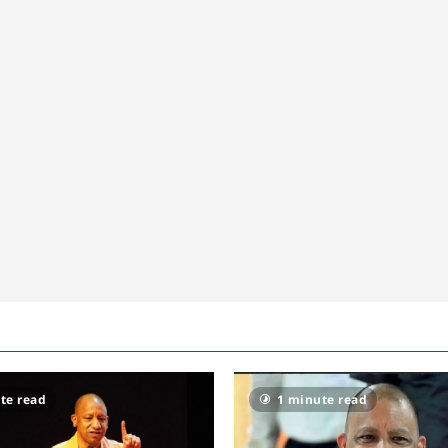
te read
1 minute read