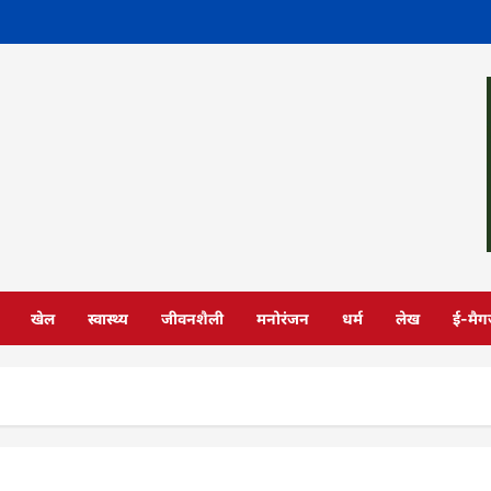
खेल
स्वास्थ्य
जीवनशैली
मनोरंजन
धर्म
लेख
ई-मैग