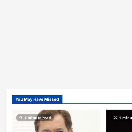
You May Have Missed
1 minute read
1 minu