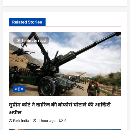
a
v
i
Related Stories
g
a
1 minute read
t
i
o
n
राष्ट्रीय
सुप्रीम कोर्ट ने खारिज की बोफोर्स घोटाले की आखिरी
अपील
Fark India
1 hour ago
0