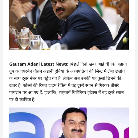
Gautam Adani Latest News:
प‍िछले द‍िनों खबर आई थी क‍ि अडानी
ग्रुप के चेयरमैन गौतम अडानी दुन‍िया के अरबपत‍ियों की ल‍िस्‍ट में लंबी छलांग
के साथ दूसरे नंबर पर पहुंच गए हैं. लेक‍िन अब उनकी यह कुर्सी छ‍िनने की
खबर है. फोर्ब्स की र‍ियल टाइम रैंक‍िंग में वह दूसरे स्‍थान से ग‍िरकर तीसरे
पायदान पर आ गए हैं. हालांकि, ब्लूमबर्ग बिलेनियर इंडेक्स में वह दूसरे स्थान
पर ही काबिज हैं.