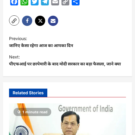
Facebook
WhatsApp
Twitter
Telegram
Email
Copy
Share
Link
P
Previous:
o
जानिए कैसा रहेगा आज का आपका दिन
s
Next:
t
पीएफआई पर छापेमारी के बाद मोदी सरकार का बड़ा फैसला, जाने क्या
n
a
v
Related Stories
i
g
1 minute read
a
t