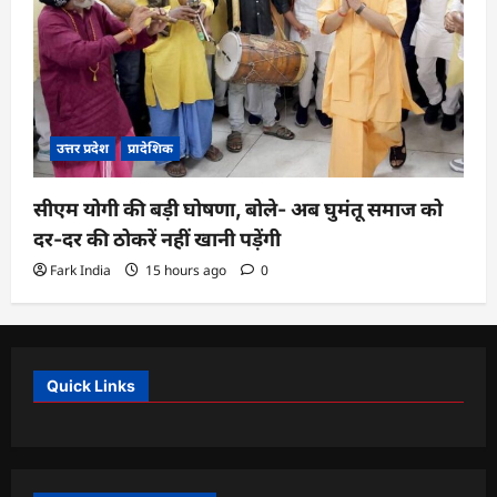
उत्तर प्रदेश
प्रादेशिक
सीएम योगी की बड़ी घोषणा, बोले- अब घुमंतू समाज को
दर-दर की ठोकरें नहीं खानी पड़ेंगी
Fark India
15 hours ago
0
Quick Links