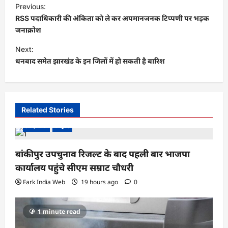
P
Previous:
o
RSS पदाधिकारी की अंकिता को ले कर अपमानजनक टिप्पणी पर भड़क
s
जनाक्रोश
t
Next:
धनबाद समेत झारखंड के इन जिलों में हो सकती है बारिश
n
a
v
i
Related Stories
g
प्रादेशिक
बिहार
a
बांकीपुर उपचुनाव रिजल्ट के बाद पहली बार भाजपा
t
कार्यालय पहुंचे सीएम सम्राट चौधरी
i
Fark India Web
19 hours ago
0
o
n
1 minute read