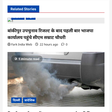
v
Related Stories
i
प्रादेशिक
बिहार
g
a
बांकीपुर उपचुनाव रिजल्ट के बाद पहली बार भाजपा
कार्यालय पहुंचे सीएम सम्राट चौधरी
t
Fark India Web
22 hours ago
0
i
o
1 minute read
n
दिल्ली
प्रादेशिक