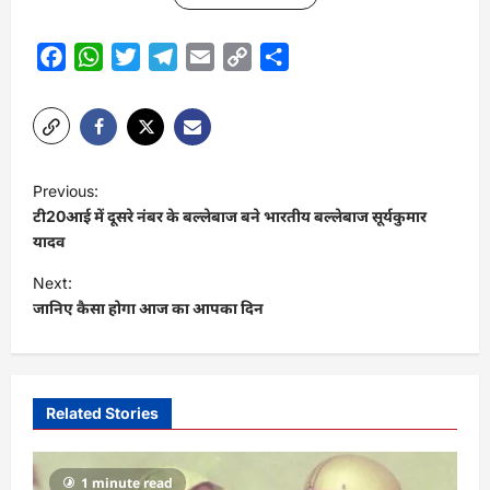
Facebook
WhatsApp
Twitter
Telegram
Email
Copy
Share
Link
P
Previous:
o
टी20आई में दूसरे नंबर के बल्लेबाज बने भारतीय बल्लेबाज सूर्यकुमार
s
यादव
t
Next:
जानिए कैसा होगा आज का आपका दिन
n
a
v
i
Related Stories
g
a
1 minute read