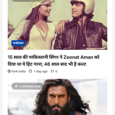
t
i
o
n
मनोरंजन
15 साल की पाकिस्तानी सिंगर ने Zeenat Aman को
दिया था ये हिट गाना, 46 साल बाद भी है कल्ट
Fark India
1 day ago
0
1 minute read