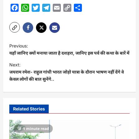
Facebook
WhatsApp
Twitter
Telegram
Email
Copy
Share
Link
P
Previous:
o
यहाँ जानिए क्यों मनाया जाता है दशहरा, जानिए इस पर्व की कथा के बारें में
s
Next:
t
जयराम रमेश- राहुल गांधी भारत जोड़ो यात्रा के दौरान भाषण नहीं देंगे वे
केवल लोगों की बात सुनेंगे..
n
a
v
i
Related Stories
g
a
1 minute read
t