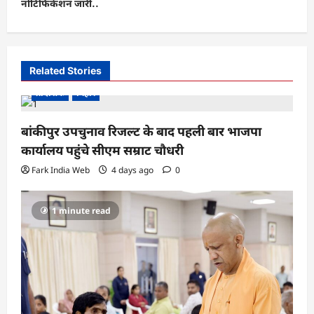
नोटिफिकेशन जारी..
a
v
i
Related Stories
g
प्रादेशिक
बिहार
a
t
बांकीपुर उपचुनाव रिजल्ट के बाद पहली बार भाजपा
i
कार्यालय पहुंचे सीएम सम्राट चौधरी
o
Fark India Web
4 days ago
0
n
1 minute read