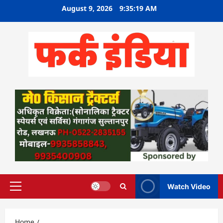
Skip
August 9, 2026
9:35:20 AM
to
content
Watch Video
Primary
Menu
Home