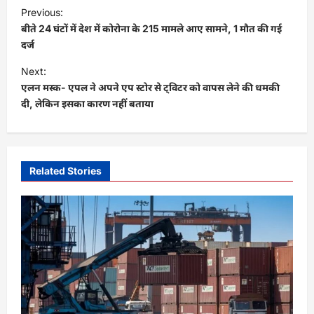
P
Previous:
o
बीते 24 घंटों में देश में कोरोना के 215 मामले आए सामने, 1 मौत की गई
s
दर्ज
t
Next:
एलन मस्क- एपल ने अपने एप स्टोर से ट्विटर को वापस लेने की धमकी
n
दी, लेकिन इसका कारण नहीं बताया
a
v
i
Related Stories
g
a
t
i
o
n