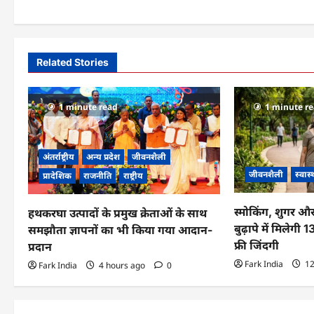
s
t
n
Related Stories
a
v
1 minute read
1 minute r
i
g
अंतर्राष्ट्रीय
अन्य प्रदेश
जीवनशैली
जीवनशैली
स्वास्
प्रादेशिक
राजनीति
राष्ट्रीय
a
t
स्मोकिंग, शुगर औ
हथकरघा उत्पादों के प्रमुख क्रेताओं के साथ
बुढ़ापे में मिलेगी
समझौता ज्ञापनों का भी किया गया आदान-
i
फ्री जिंदगी
प्रदान
o
Fark India
12
Fark India
4 hours ago
0
n