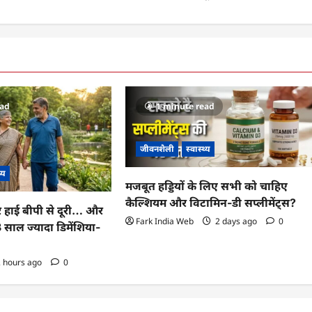
ead
1 minute read
जीवनशैली
स्वास्थ्य
थ्य
मजबूत हड्डियों के लिए सभी को चाहिए
कैल्शियम और विटामिन-डी सप्लीमेंट्स?
र हाई बीपी से दूरी… और
Fark India Web
2 days ago
0
 13 साल ज्यादा डिमेंशिया-
 hours ago
0