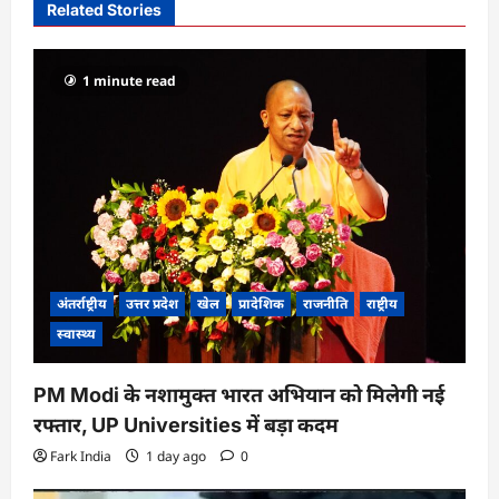
i
Related Stories
g
a
1 minute read
t
i
o
n
अंतर्राष्ट्रीय
उत्तर प्रदेश
खेल
प्रादेशिक
राजनीति
राष्ट्रीय
स्वास्थ्य
PM Modi के नशामुक्त भारत अभियान को मिलेगी नई
रफ्तार, UP Universities में बड़ा कदम
Fark India
1 day ago
0