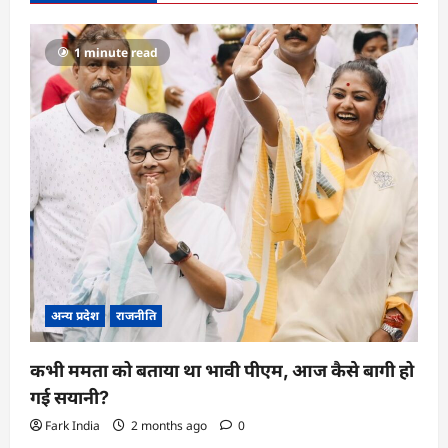
g
a
1 minute read
t
i
o
n
अन्य प्रदेश
राजनीति
कभी ममता को बताया था भावी पीएम, आज कैसे बागी हो
गई सयानी?
Fark India
2 months ago
0