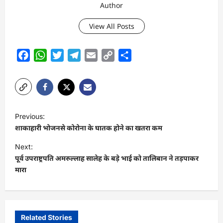
Author
View All Posts
Facebook
WhatsApp
Twitter
Telegram
Email
Copy
Share
Link
P
Previous:
o
शाकाहारी भोजनसे कोरोना के घातक होने का खतरा कम
s
Next:
t
पूर्व उपराष्ट्रपति अमरुल्लाह सालेह के बड़े भाई को तालिबान ने तड़पाकर
मारा
n
a
v
i
Related Stories