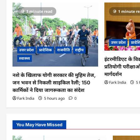
a
v
1 minute read
1 minute r
i
g
उत्तर प्रदेश
प्रादे
a
उत्तर प्रदेश
प्रादेशिक
राजनीति
राष्ट्रीय
t
स्वास्थ्य
इंटरमीडिएट के विद
प्रतियोगी परीक्षाओं
i
मार्गदर्शन
नशे के खिलाफ योगी सरकार की मुहिम तेज,
o
जन भवन से निकली साइकिल रैली; 150
Fark India
5 
n
कार्मिकों ने दिया जागरूकता का संदेश
Fark India
5 hours ago
0
You May Have Missed