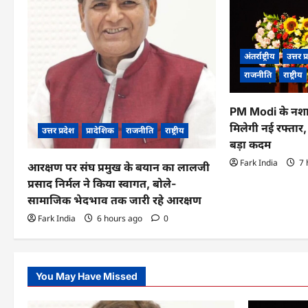
i
g
a
अंतर्राष्ट्रीय
उत्तर प
t
राजनीति
राष्ट्रीय
i
PM Modi के नशा
o
मिलेगी नई रफ्तार
उत्तर प्रदेश
प्रादेशिक
राजनीति
राष्ट्रीय
बड़ा कदम
n
Fark India
7 
आरक्षण पर संघ प्रमुख के बयान का लालजी
प्रसाद निर्मल ने किया स्वागत, बोले-
सामाजिक भेदभाव तक जारी रहे आरक्षण
Fark India
6 hours ago
0
You May Have Missed