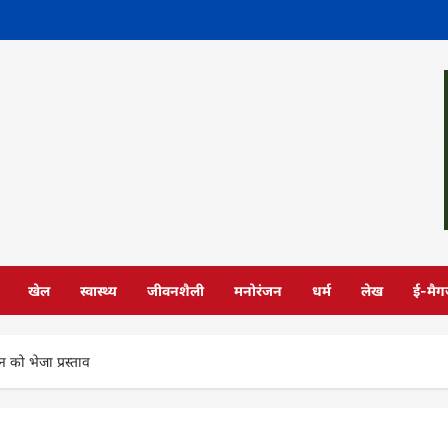
खेल
स्वास्थ्य
जीवनशैली
मनोरंजन
धर्म
लेख
ई-मैग
न को भेजा प्रस्ताव