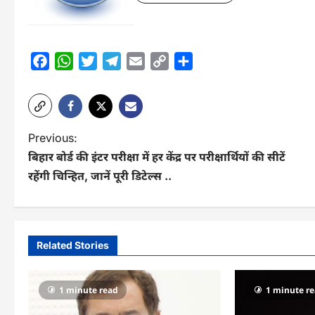
Facebook
WhatsApp
Twitter
Telegram
Email
Copy
Share
Link
P
Previous:
बिहार बोर्ड की इंटर परीक्षा में हर केंद्र पर परीक्षार्थियों की सीटें
o
रहेंगी चिन्हित, जानें पूरी डिटेल्स ..
s
t
n
Related Stories
a
v
1 minute read
1 minute r