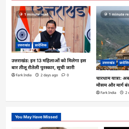
a
v
1 minute read
1 minute r
i
g
a
उत्तराखंड
प्रादेशिक
t
उत्तराखंड: इन 13 महिलाओं को मिलेगा इस
उत्तराखंड
प्रादेश
i
बार तीलू रौतेली पुरस्कार, सूची जारी
Fark India
2 days ago
0
o
चारधाम यात्रा: अ
मौसम और मार्ग ब
n
Fark India
2 
You May Have Missed