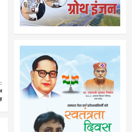
:
ाथ
ंह