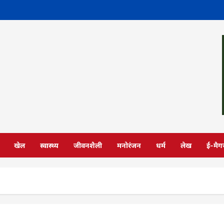
खेल
स्वास्थ्य
जीवनशैली
मनोरंजन
धर्म
लेख
ई-मैग