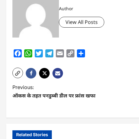
Author
View All Posts
Facebook
WhatsApp
Twitter
Telegram
Email
Copy
Share
Link
P
Previous:
ऑकस के तहत पनडुब्बी डील पर फ्रांस खफा
o
s
t
n
Related Stories