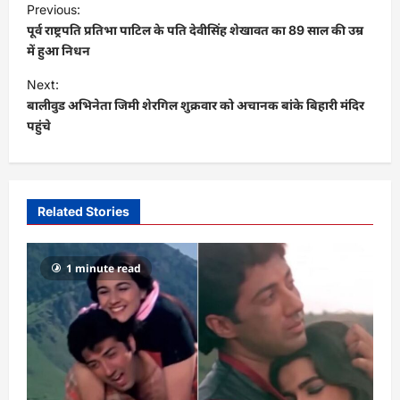
Previous:
o
पूर्व राष्ट्रपति प्रतिभा पाटिल के पति देवीसिंह शेखावत का 89 साल की उम्र
s
में हुआ निधन
t
Next:
बालीवुड अभिनेता जिमी शेरगिल शुक्रवार को अचानक बांके बिहारी मंदिर
n
पहुंचे
a
v
i
Related Stories
g
a
1 minute read
t
i
o
n