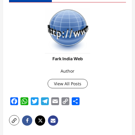
Fark India Web
Author
View All Posts
Facebook
WhatsApp
Twitter
Telegram
Email
Copy
Share
Link
P