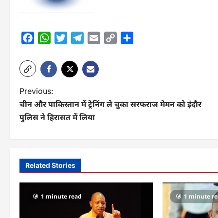
Facebook
WhatsApp
Twitter
Telegram
Email
Copy
Share
Link
P
Previous:
चीन और पाकिस्तान में ट्रेनिंग ले चुका सरफराज मेमन को इंदौर
o
पुलिस ने हिरासत में लिया
s
t
n
Related Stories
a
v
1 minute read
1 minute r
i