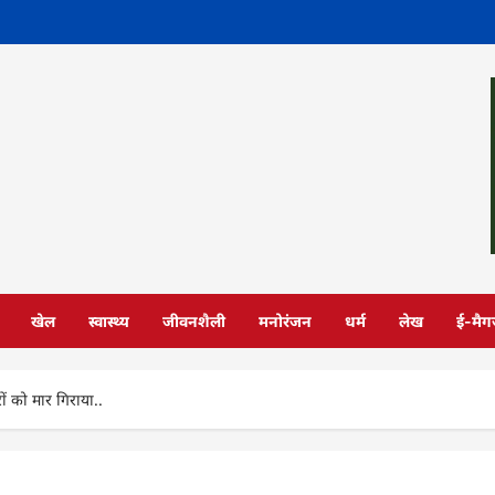
खेल
स्वास्थ्य
जीवनशैली
मनोरंजन
धर्म
लेख
ई-मैग
रों को मार गिराया..