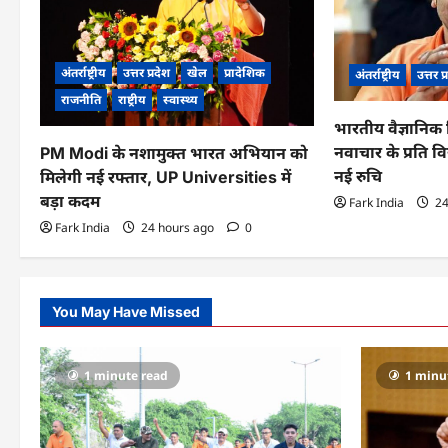
g
a
अंतर्राष्ट्रीय
उत्तर प्रदेश
खेल
प्रादेशिक
अंतर्राष्ट्रीय
उत्तर प
t
राजनीति
राष्ट्रीय
स्वास्थ्य
भारतीय वैज्ञानिक 
i
नवाचार के प्रति विद
PM Modi के नशामुक्त भारत अभियान को
o
नई रुचि
मिलेगी नई रफ्तार, UP Universities में
बड़ा कदम
Fark India
24
n
Fark India
24 hours ago
0
You May Have Missed
1 minute read
1 minu