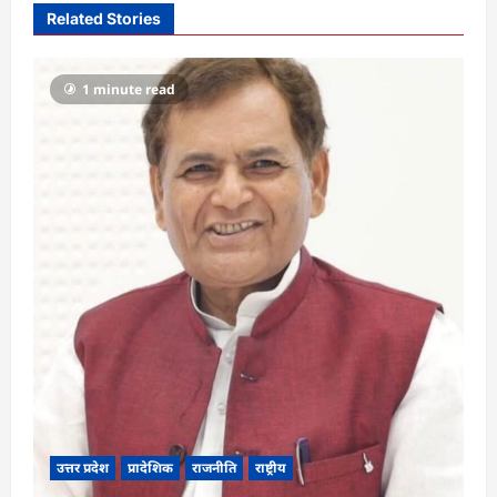
i
Related Stories
g
a
1 minute read
t
i
o
n
उत्तर प्रदेश
प्रादेशिक
राजनीति
राष्ट्रीय