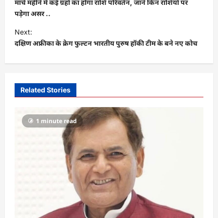
o
मार्च महीने में कई ग्रहों का होगा राशि परिवर्तन, जानें किन राशियों पर
s
पड़ेगा असर ..
t
Next:
दक्षिण अफ्रीका के क्रेग फुल्टन भारतीय पुरुष हॉकी टीम के बने नए कोच
n
a
v
i
Related Stories
g
a
1 minute read
t
i
o
n