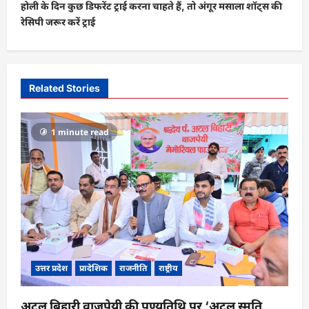
होली के दिन कुछ डिफरेंट ट्राई करना चाहते हैं, तो अंगूर मसाला शॉट्स की
n
रेसिपी जरूर करें ट्राई
a
v
i
Related Stories
g
a
1 minute read
t
i
o
n
उत्तर प्रदेश
प्रादेशिक
राजनीति
राष्ट्रीय
अटल बिहारी वाजपेयी की पुण्यतिथि पर ‘अटल स्मृति