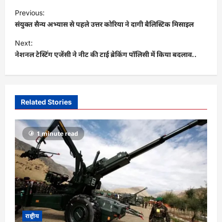
P
Previous:
o
संयुक्त सैन्य अभ्यास से पहले उत्तर कोरिया ने दागी बैलिस्टिक मिसाइल
s
Next:
t
नेशनल टेस्टिंग एजेंसी ने नीट की टाई ब्रेकिंग पॉलिसी में किया बदलाव..
n
a
v
Related Stories
i
g
1 minute read
a
t
i
o
n
राष्ट्रीय