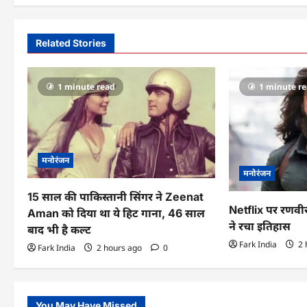
t
n
Related Stories
a
v
1 minute read
1 minute r
i
g
a
मनोरंजन
मनोरंजन
t
15 साल की पाकिस्तानी सिंगर ने Zeenat
i
Netflix पर रणव
Aman को दिया था ये हिट गाना, 46 साल
ने रचा इतिहास
बाद भी है कल्ट
o
Fark India
2 
Fark India
2 hours ago
0
n
You May Have Missed