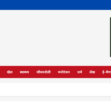
खेल
स्वास्थ्य
जीवनशैली
मनोरंजन
धर्म
लेख
ई-मैग