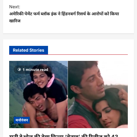
t
Next:
अमेरिकी पेमेंट फर्म ब्लॉक इंक ने हिंडनबर्ग रिसर्च के आरोपों को किया
n
खारिज
a
v
i
Related Stories
g
a
1 minute read
t
i
o
n
मनोरंजन
सनी देओल की डेब्यू फिल्म ‘बेताब’ की रिलीज को 43