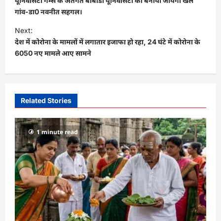
यूनिवर्सिटी गेम्स के अंतर्गत बीबीडी यूनिवर्सिटी को बनाया जायेगा खेल
s
गांव-डा0 नवनीत सहगल।
t
Next:
देश में कोरोना के मामलों में लगातार इजाफा हो रहा, 24 घंटे में कोरोना के
n
6050 नए मामले आए सामने
a
v
i
Related Stories
g
a
1 minute read
t
i
o
n