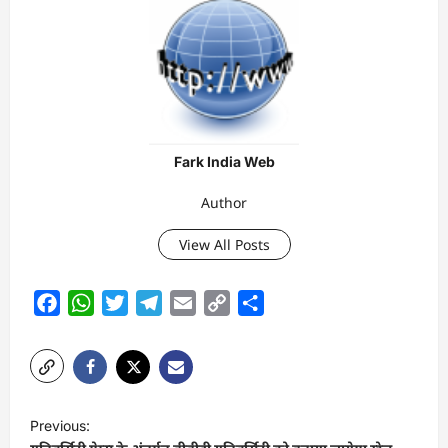
Fark India Web
Author
View All Posts
Facebook
WhatsApp
Twitter
Telegram
Email
Copy
Share
Link
P
Previous:
o