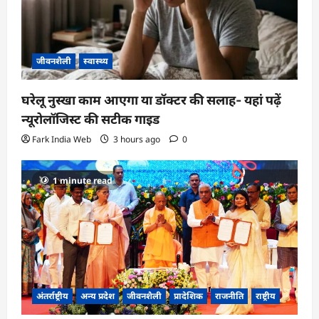
n
जीवनशैली
स्वास्थ्य
घरेलू नुस्खा काम आएगा या डॉक्टर की सलाह- यहां पढ़ें
न्यूरोलॉजिस्ट की सटीक गाइड
Fark India Web
3 hours ago
0
1 minute read
अंतर्राष्ट्रीय
अन्य प्रदेश
जीवनशैली
प्रादेशिक
राजनीति
राष्ट्रीय