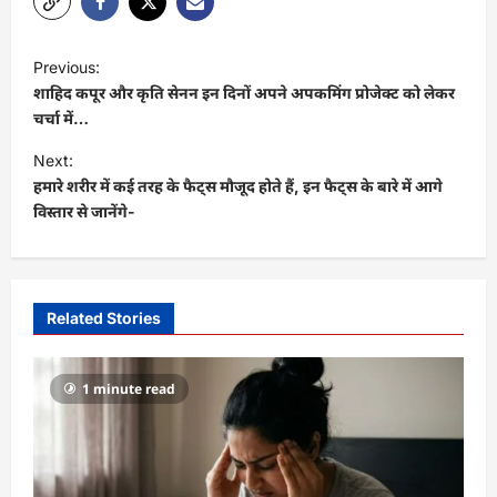
P
Previous:
o
शाहिद कपूर और कृति सेनन इन दिनों अपने अपकमिंग प्रोजेक्ट को लेकर
s
चर्चा में…
t
Next:
हमारे शरीर में कई तरह के फैट्स मौजूद होते हैं, इन फैट्स के बारे में आगे
n
व‍िस्‍तार से जानेंगे-
a
v
i
Related Stories
g
a
1 minute read
t
i
o