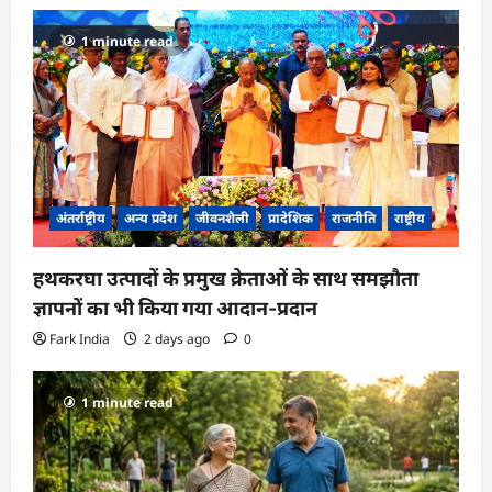
g
a
1 minute read
t
i
o
n
अंतर्राष्ट्रीय
अन्य प्रदेश
जीवनशैली
प्रादेशिक
राजनीति
राष्ट्रीय
हथकरघा उत्पादों के प्रमुख क्रेताओं के साथ समझौता
ज्ञापनों का भी किया गया आदान-प्रदान
Fark India
2 days ago
0
1 minute read