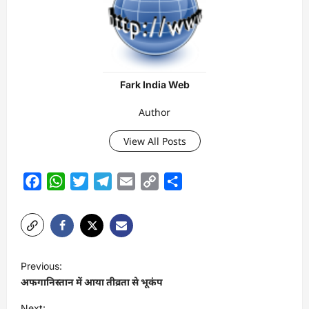
Fark India Web
Author
View All Posts
Facebook
WhatsApp
Twitter
Telegram
Email
Copy
Share
Link
P
Previous:
o
अफगानिस्तान में आया तीव्रता से भूकंप
s
Next: