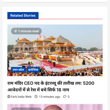
a
v
i
Related Stories
g
a
1 minute read
t
i
o
n
उत्तर प्रदेश
प्रादेशिक
राम मंदिर CEO पद के इंटरव्यू की तारीख तय: 5200
आवेदनों में से रेस में बचे सिर्फ 18 नाम
Fark India Web
13 minutes ago
0