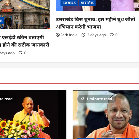
उत्तराखंड
प्रादेशिक
उत्तराखंड विस चुनाव: इस महीने बूथ जीतो
िक
अभियान करेगी भाजपा
Fark India
2 days ago
0
ब एलईडी स्क्रीन बताएगी
ंद होने की सटीक जानकारी
days ago
0
te read
1 minute read