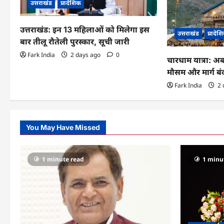
a
उत्तराखंड
प्रादेशिक
t
उत्तराखंड: इन 13 महिलाओं को मिलेगा इस
उत्तराखंड
प्रादेश
i
बार तीलू रौतेली पुरस्कार, सूची जारी
Fark India
2 days ago
0
o
चारधाम यात्रा: अ
मौसम और मार्ग ब
n
Fark India
2 
You May Have Missed
1 minute read
1 minu