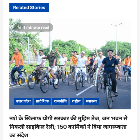
i
Related Stories
g
a
1 minute read
t
i
o
n
उत्तर प्रदेश
प्रादेशिक
राजनीति
राष्ट्रीय
स्वास्थ्य
नशे के खिलाफ योगी सरकार की मुहिम तेज, जन भवन से
निकली साइकिल रैली; 150 कार्मिकों ने दिया जागरूकता
का संदेश