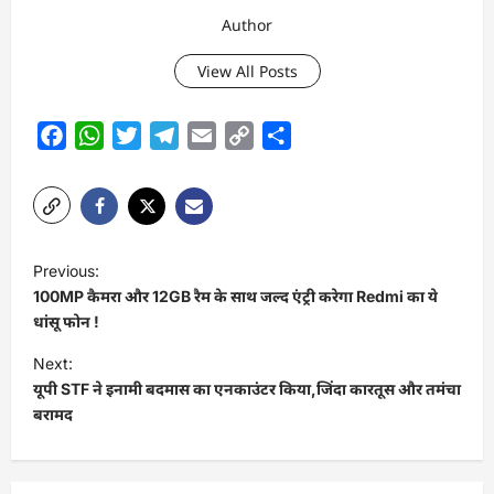
Author
View All Posts
Facebook
WhatsApp
Twitter
Telegram
Email
Copy
Share
Link
P
Previous:
o
100MP कैमरा और 12GB रैम के साथ जल्द एंट्री करेगा Redmi का ये
s
धांसू फोन !
t
Next:
यूपी STF ने इनामी बदमास का एनकाउंटर किया,जिंदा कारतूस और तमंचा
n
बरामद
a
v