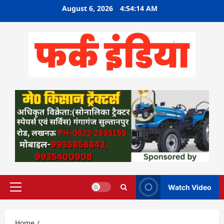
Skip
August 6, 2026
4:54:15 AM
to
content
Watch Video
Primary
Menu
Home