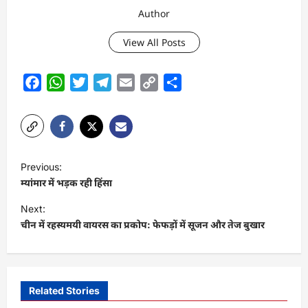
Author
View All Posts
Facebook
WhatsApp
Twitter
Telegram
Email
Copy
Share
Link
P
Previous:
o
म्यांमार में भड़क रही हिंसा
s
Next:
t
चीन में रहस्यमयी वायरस का प्रकोप: फेफड़ों में सूजन और तेज बुखार
n
a
v
Related Stories
i