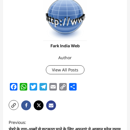
Fark India Web
Author
View All Posts
Facebook
WhatsApp
Twitter
Telegram
Email
Copy
Share
Link
P
Previous:
o
चेहरे के दाग-धब्बों से छुटकारा पाने के लिए अपनाएं ये आसान घरेलू उपाय