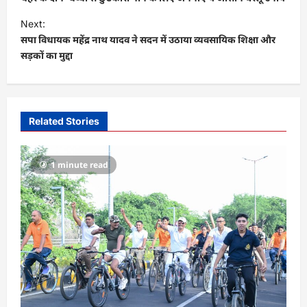
s
Next:
t
सपा विधायक महेंद्र नाथ यादव ने सदन में उठाया व्यवसायिक शिक्षा और
सड़कों का मुद्दा
n
a
v
i
Related Stories
g
a
1 minute read
t
i
o
n