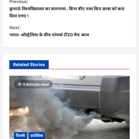
Previous:
o
कुमाऊं विश्वविद्यालय का कारनामा..बिना बीए पास किए छात्रा को करा
s
दिया एमए !
t
Next:
भारत-ऑस्ट्रेलिया के बीच पांचवां टी20 मैच आज
n
a
v
i
Related Stories
g
a
1 minute read
t
i
o
n
दिल्ली
प्रादेशिक