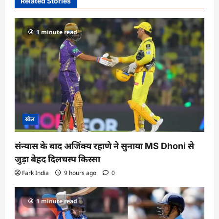
i
Related Stories
g
a
1 minute read
t
i
o
n
खेल
संन्यास के बाद अजिंक्‍य रहाणे ने सुनाया MS Dhoni से
जुड़ा बेहद दिलचस्प किस्सा
Fark India
9 hours ago
0
1 minute read