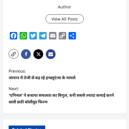
Author
View All Posts
Facebook
WhatsApp
Twitter
Telegram
Email
Copy
Share
Link
P
Previous:
o
जापान में तेजी से बढ़ रहे इन्फ्लूएंजा के मामले
s
Next:
t
‘एनिमल’ ने बजाया सफलता का बिगुल, बनी सबसे ज्यादा कमाई करने
वाली छठी बॉलीवुड फिल्म
n
a
v