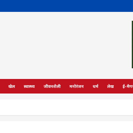
खेल
स्वास्थ्य
जीवनशैली
मनोरंजन
धर्म
लेख
ई-मैग