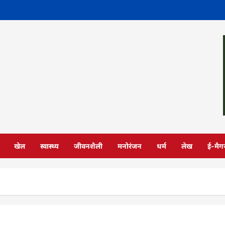
खेल
स्वास्थ्य
जीवनशैली
मनोरंजन
धर्म
लेख
ई-मैग