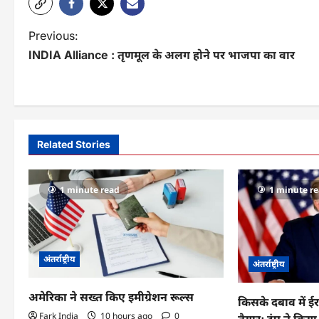
P
Previous:
INDIA Alliance : तृणमूल के अलग होने पर भाजपा का वार
o
s
t
n
Related Stories
a
v
1 minute read
1 minute r
i
g
अंतर्राष्ट्रीय
अंतर्राष्ट्रीय
a
t
अमेरिका ने सख्त किए इमीग्रेशन रूल्स
किसके दबाव में ई
Fark India
10 hours ago
0