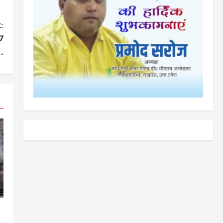
:
37
…