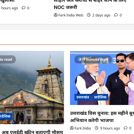
लाहौर और कराची से बाहर जाने के लिए
या खुलासा
NOC जरूरी
 hours ago
0
Fark India Web
2 days ago
0
te read
1 minute read
उत्तराखंड
प्रादेशिक
उत्तराखंड विस चुनाव: इस महीने ब
्रादेशिक
अभियान करेगी भाजपा
Fark India
9 hours ago
0
ा: अब एलईडी स्क्रीन बताएगी मौसम