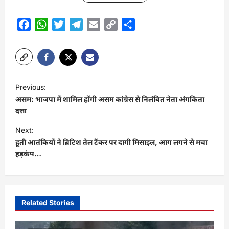
Facebook
WhatsApp
Twitter
Telegram
Email
Copy
Share
Link
P
Previous:
o
असम: भाजपा में शामिल होंगी असम कांग्रेस से निलंबित नेता अंगकिता
s
दत्ता
t
Next:
हूती आतंकियों ने ब्रिटिश तेल टैंकर पर दागी मिसाइल, आग लगने से मचा
n
हड़कंप…
a
v
i
Related Stories
g
a